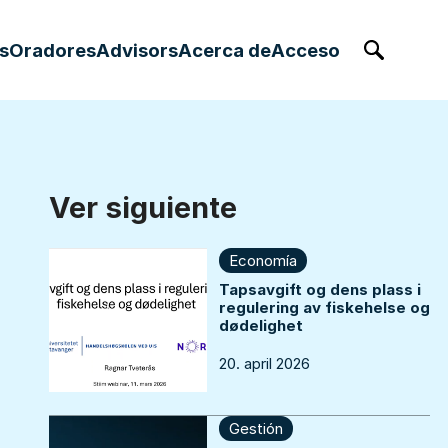
s
Oradores
Advisors
Acerca de
Acceso
Buscar
Ver siguiente
Economía
Tapsavgift og dens plass i
regulering av fiskehelse og
dødelighet
20. april 2026
Gestión