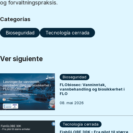
og forvaltningspraksis.
Categorías
Bioseguridad
Tecnología cerrada
Ver siguiente
Bioseguridad
FLObiosec: Vanninntak,
vannbehandling og biosikkerhet i
FLO
08. mai 2026
Tecnología cerrada
FishGLOBE 30K – Fra pilot til større