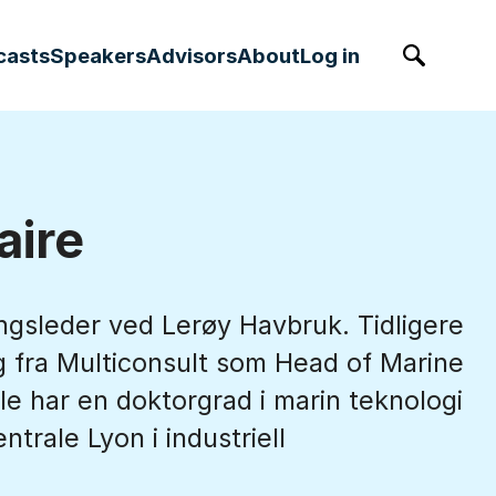
casts
Speakers
Advisors
About
Log in
Søk
aire
ingsleder ved Lerøy Havbruk. Tidligere
ng fra Multiconsult som Head of Marine
e har en doktorgrad i marin teknologi
trale Lyon i industriell