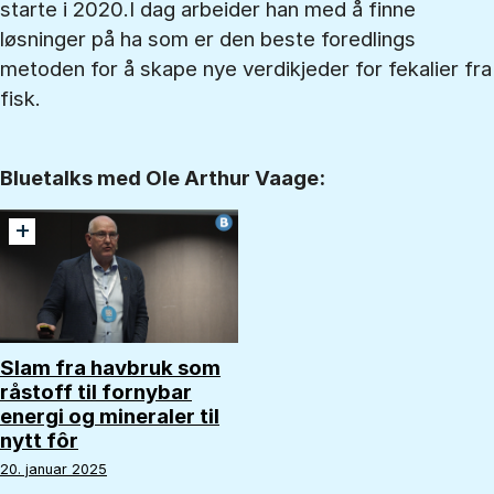
starte i 2020.I dag arbeider han med å finne
løsninger på ha som er den beste foredlings
metoden for å skape nye verdikjeder for fekalier fra
fisk.
Bluetalks med Ole Arthur Vaage:
+
Slam fra havbruk som
råstoff til fornybar
energi og mineraler til
nytt fôr
20. januar 2025