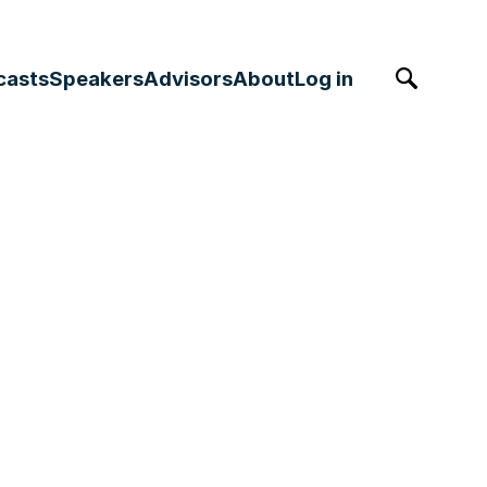
casts
Speakers
Advisors
About
Log in
Søk