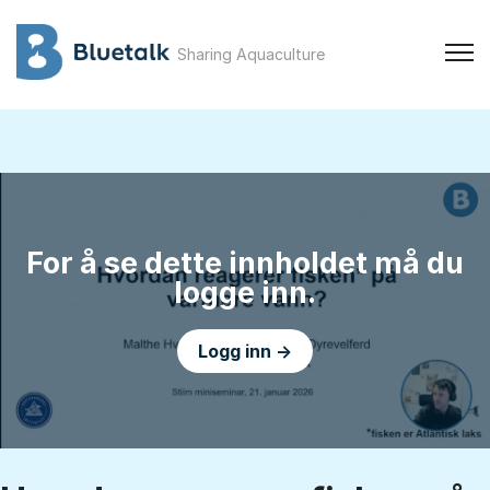
Sharing Aquaculture
For å se dette innholdet må du
logge inn.
Logg inn →