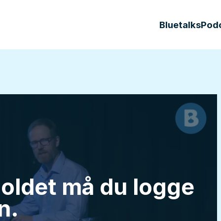
Bluetalks
Pod
holdet må du logge
n.