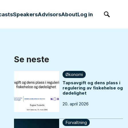
casts
Speakers
Advisors
About
Log in
Søk
Se neste
Økonomi
Tapsavgift og dens plass i
regulering av fiskehelse og
dødelighet
20. april 2026
Forvaltning