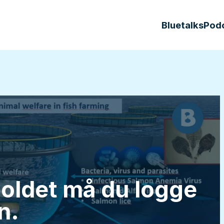
Bluetalks
Pod
holdet må du logge
n.