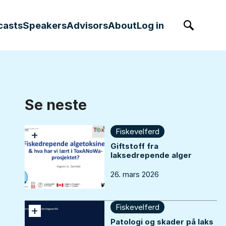
casts
Speakers
Advisors
About
Log in
Søk
Se neste
Fiskevelferd
+
Giftstoff fra
laksedrepende alger
26. mars 2026
Fiskevelferd
+
Patologi og skader på laks