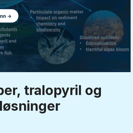
inn →
er, tralopyril og
 løsninger