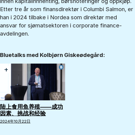
innen kapitalinnhenting, børsnoteringer og oppkjøp.
Etter tre år som finansdirektør i Columbi Salmon, er
han i 2024 tilbake i Nordea som direktør med
ansvar for sjømatsektoren i corporate finance-
avdelingen.
Bluetalks med Kolbjørn Giskeødegård:
+
陆上食用鱼养殖——成功
因素、挑战和经验
2024年10月22日