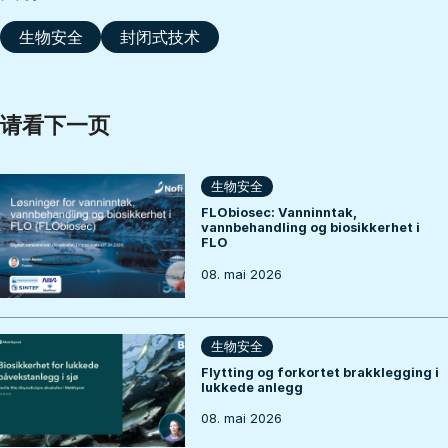
生物安全
封闭式技术
请看下一页
生物安全
FLObiosec: Vanninntak,
vannbehandling og biosikkerhet i
FLO
08. mai 2026
生物安全
Flytting og forkortet brakklegging i
lukkede anlegg
08. mai 2026