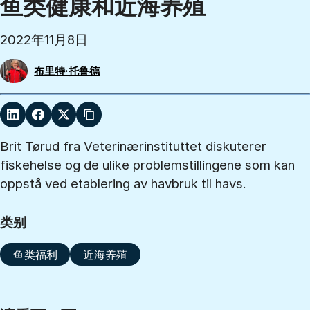
鱼类健康和近海养殖
2022年11月8日
布里特·托鲁德
Brit Tørud fra Veterinærinstituttet diskuterer
fiskehelse og de ulike problemstillingene som kan
oppstå ved etablering av havbruk til havs.
类别
鱼类福利
近海养殖