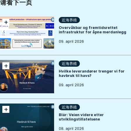
请看下一页
+
近海养殖
Overvåkbar og fremtidsrettet
infrastruktur for åpne merdanlegg
09. april 2026
+
近海养殖
Hvilke leverandører trenger vi for
havbruk til havs?
09. april 2026
+
近海养殖
Blár: Veien videre etter
utviklingstillatelsene
08. april 2026