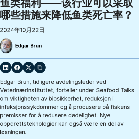
鱼类福利——该行业可以采取
哪些措施来降低鱼类死亡率？
2024年10月22日
Edgar Brun
Edgar Brun, tidligere avdelingsleder ved
Veterinærinstituttet, forteller under Seafood Talks
om viktigheten av biosikkerhet, reduksjon i
infeksjonssykdommer og å produsere på fiskens
premisser for å redusere dødelighet. Nye
oppdrettsteknologier kan også være en del av
løsningen.