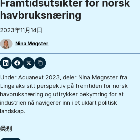
Framtidsutsikter for norsk
havbruksnæring
2023年11月14日
Nina Møgster
Under Aquanext 2023, deler Nina Møgnster fra
Lingalaks sitt perspektiv på fremtiden for norsk
havbruksnæring og uttrykker bekymring for at
industrien nå navigerer inn i et uklart politisk
landskap.
类别