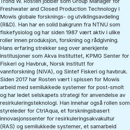
Trond W. Rosten jobber som Group Manager for
Freshwater and Closed Production Technology i
Mowis globale forsknings- og utviklingsavdeling
(R&D). Han har en solid bakgrunn fra NTNU som
fiskefysiolog og har siden 1987 vært aktiv i ulike
roller innen produksjon, forskning og rådgivning.
Hans erfaring strekker seg over anerkjente
institusjoner som Akva Instituttet, KPMG Senter for
Fiskeri og Havbruk, Norsk institutt for
vannforskning (NIVA), og Sintef Fiskeri og havbruk.
Siden 2017 har Rosten vært i spissen for Mowis
arbeid med semilukkede systemer for post-smolt
og har ledet selskapets strategi for anvendelse av
resirkuleringsteknologi. Han innehar også rollen som
styreleder for CtrlAqua, et forskningsbasert
innovasjonssenter for resirkuleringsakvakultur
(RAS) og semilukkede systemer, et samarbeid