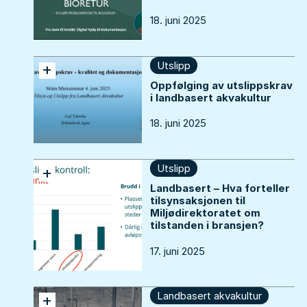
18. juni 2025
Utslipp
+
Oppfølging av utslippskrav
i landbasert akvakultur
18. juni 2025
Utslipp
+
Landbasert – Hva forteller
tilsynsaksjonen til
Miljødirektoratet om
tilstanden i bransjen?
17. juni 2025
Landbasert akvakultur
+