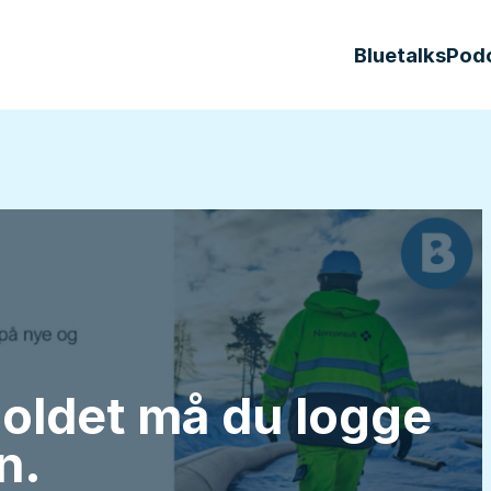
Bluetalks
Pod
holdet må du logge
n.