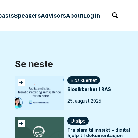
casts
Speakers
Advisors
About
Log in
Søk
Se neste
Biosikkerhet
+
Biosikkerhet i RAS
25. august 2025
Utslipp
+
Fra slam til innsikt – digital
hjelp til dokumentasjon