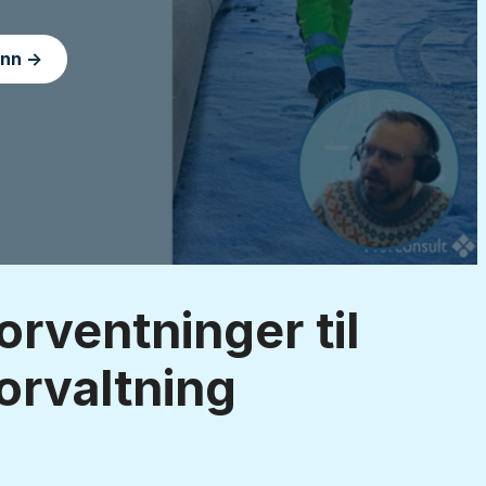
inn →
orventninger til
orvaltning