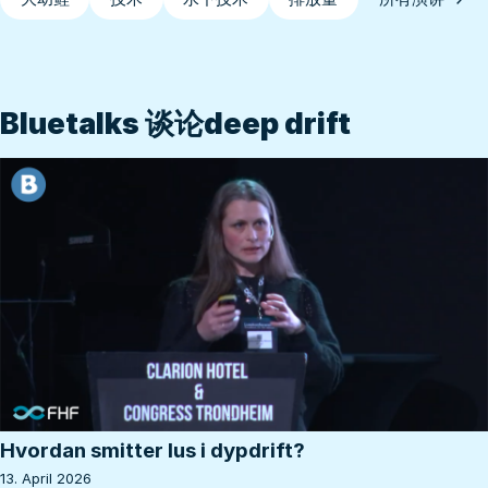
Bluetalks 谈论
deep drift
Hvordan smitter lus i dypdrift?
13. April 2026