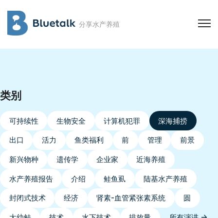
分享水产养殖
类别
可持续性
生物安全
计算机犯罪
深海捕捞
出口
活力
鱼类福利
前
管理
前景
新兴物种
遗传学
企业家
近海养殖
水产养殖报告
介绍
鲑鱼虱
陆基水产养殖
封闭式技术
经济
肾素-血管紧张素系统
圆
大幼鲑
技术
水下技术
排放量
所有演讲 →