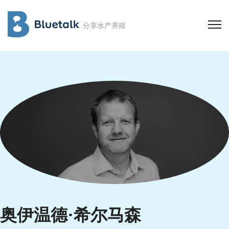
分享水产养殖
奥伊温德·希尔马森