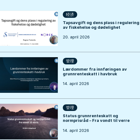
经济
Tapsavgift og dens plass i regulering
av fiskehelse og dødelighet
20. april 2026
管理
Lærdommer fra innføringen av
grunnrenteskatt i havbruk
14. april 2026
管理
Status grunnrenteskatt og
normprisråd – Fra vondt til verre
14. april 2026